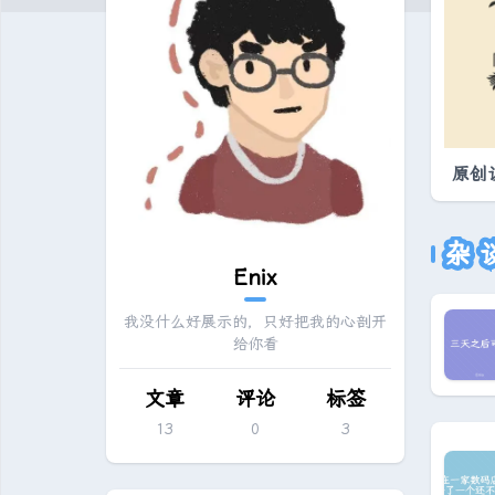
原创
杂
Enix
我没什么好展示的，只好把我的心剖开
给你看
文章
评论
标签
13
0
3