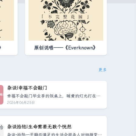
》
原创说唱——《Everknown》
更多
杂谈|幸福不会敲门
幸福不会敲门毕业季的饭桌上，暖黄的灯光打在几
张熟悉的脸上。我们说些不重要的废话，偶尔碰
2026年06月25日
杯，偶尔沉默，为彼此的未来鼓掌庆贺，为面对的
问题集思广益。走出饭馆的时候我忽然感到幸福，
好像不需要额外做什么，只要坐在那里，跟这些人
在一起，就是好的。可是如果我换一桌人，同样的
杂谈拾陆|生命需要无数个恍然
饭菜，同样的灯光，同样的吃饭聊天这个行为，我
杂谈·拾陆一平静而满足的生活会扼杀人对细微变化