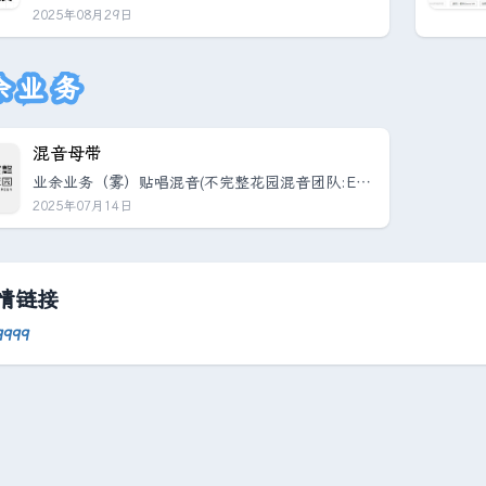
频封面，都整的要死要活，不知道该怎么弄好看
2025年08月29日
你，是不是和我一样，是一个懒狗。那么我在上工
时间业余时间搞出的这个小工具就很适合你：缩略
图生成器！点击下方按钮直接进入：或者点击如下
余业务
文章进入本人自制工具箱页：本工具所包含的特点
有：纯静态实现，不存储任何数据支持自定义纯色
背景及图片背景，更有5款渐变背景和2款简约白色
混音母带
几何图片背景可供选择后续会持续添加三级阴影...
业余业务（雾）贴唱混音(不完整花园混音团队:Eve
rknown & Lucas Wang):定价:200RMB/首（限5轨
2025年07月14日
内，超出轨道限制额外定价），包含人声精修、完
整母带等，完工后修改限3次，时间及沟通成本宝
贵，请明白自己的需求及具体修改需求后再沟通返
修事宜。曾合作歌手:CUPL & BGR:costan、Hure
情链接
al、毫升、yoohane;RUC & Triple R: xain;BUA...
9999