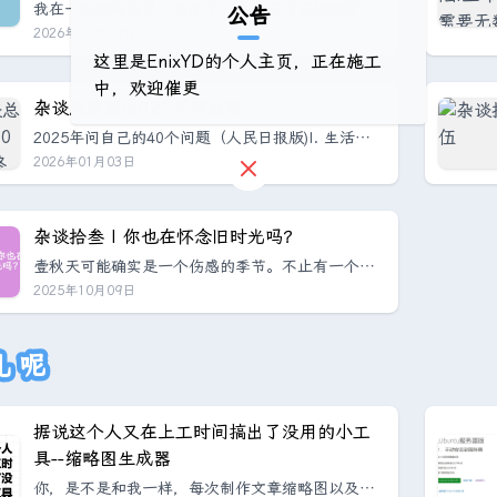
成：“凌晨四点的洛杉矶没见过，但是见过了凌晨四
我在一家数码店里，装修了一个还不存在的家那天
公告
点的北京”，还是觉得不妥。措辞改了两次。没配
我逛商场，走进了一家店。我到现在也不知道该怎
2026年06月19日
图...
么分类这家店——它卖筋膜枪，卖锅具，卖厨具，
这里是EnixYD的个人主页，正在施工
也卖电视，卖手机，卖耳机，卖音响，甚至还有相
中，欢迎催更
机和镜头。你既不能称其为电器城，也不能称其为
杂谈总集篇|2025年终总结
数码店，感觉更像是一个「如果你正在努力地生
2025年问自己的40个问题（人民日报版)I. 生活状
活，可能会需要这些东西」的大集合。按理说一个
态Q: 身体状态比去年更好，还是更需要留意?A: 跟
2026年01月03日
成年人逛这种店，应该是在比参数，哪个音响低音
去年相比其实差不多，今年因为忙碌，暑假并没有
好，哪个投影分辨率高，比对电视屏幕的LED款...
选择回家，倒是没有继承每逢回家必病一次的节
律。但是在暑假过后，还是照常感冒发烧了一次，
杂谈拾叁 | 你也在怀念旧时光吗？
属于是身体的节律，不可能躲掉，希望寒假回家别
壹秋天可能确实是一个伤感的季节。不止有一个朋
病了。Q: 今年你养成了哪些好习惯，或者戒掉了哪
友跟我说，在最近突然怀念起旧时光来。我的死党
2025年10月09日
些坏习惯？A: 今年开始习惯去工位工作了（雾）。
之一，曾经是我小学的同班同学，跟我已经相识近1
Q: 2025年，...
9年，最近特别怀念我们小学门口的那一条小巷。在
我上初中之前，那条小巷是一条非常江南风格的巷
儿呢
子：一条窄道，两侧是斜斜的砖瓦房。若是晴天，
常有老人坐在门牙子旁边的竹椅上，摇着她的大蒲
扇；若是雨天，雨水便浠沥沥地沿着瓦缝淌下来。
据说这个人又在上工时间搞出了没用的小工
小巷的地面并不平坦，雨天常有坑坑洼洼的...
具--缩略图生成器
你，是不是和我一样，每次制作文章缩略图以及视