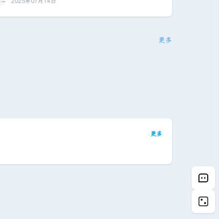
2025年07月14日
很重要的一件事，首先它能让你明白你所需要购买
的元器件的性能下限，亦或者能让你知道你需要从
哪里去获取你所需要的信息或者是知识。其次，需
求分析能够给你指明相对于无脑堆砌的另一条路
更多
径：超高性价比，这在你的预算有限时至关重要。
下面我们来对一台游戏服务器进行需求分析。首先
当今时代大部分独立游戏或者是联机的合家欢游
戏...
更多