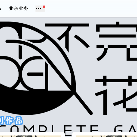
品
业余业务
创作品