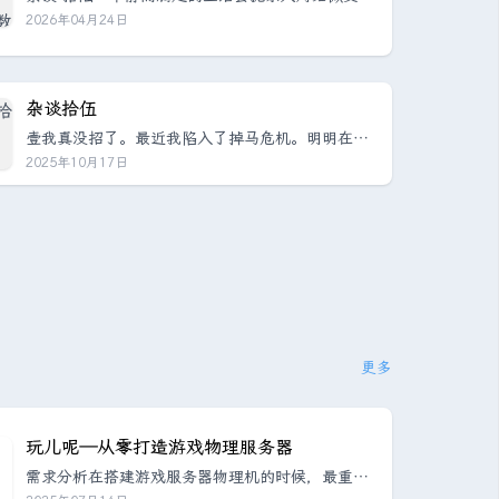
只想早点回家。区别不在吃饭这个动作上。一起吃
的感触。但平静不是敌人，麻木才是。但我似乎还
2026年04月24日
饭之所以快乐，前提是你已经把这些人当成了朋
没有完全麻木，我的心脏仍旧在为纯粹的爱猛烈的
友...
跳动。北京的午后已经可以感受到夏日的鼻息。尤
其当湿气大时，这种鼻息愈发与南方的记忆重叠，
闷热，潮湿。校园里的花朵已经逐渐开始谢了。二
杂谈拾伍
吸气会激活交感神经，而呼气会激活副交感神经。
壹我真没招了。最近我陷入了掉马危机。明明在读
于是我开始练习IAP呼吸法。简单来讲，就是首先采
博之后再也没有在朋友圈里转发过我自己的公众
2025年10月17日
用腹式吸气，缓慢用鼻吸气，让腹部鼓起...
号，但是这几天频频有现实中的朋友找到我，问：
这是不是你？其实我并不十分担心自己的公众号被
人发现，毕竟我纯在记流水账，文字相当口语，写
论文还被批评：“中文都说不通顺”，这种文字功底
写出的文章实在是没有营养。但正如大多数喜欢在
深山老林里修建秘密花园的“巫师”们一样，如果隔
三岔五就看见自己的花园里出现几个熟人的脚...
更多
玩儿呢——从零打造游戏物理服务器
需求分析在搭建游戏服务器物理机的时候，最重要
的是明确需求。其实无论做什么，做需求分析都是