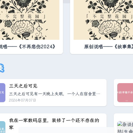
说唱——《不再悲伤2024》
原创说唱——《故事集
谈
三天之后可见
三天之后可见有一天晚上失眠，一个人在宿舍里，
靠在靠枕上，看着时间滴答滴答走到凌晨四点二十
2026年07月07日
分。宿舍的窗帘很遮光，能把夜晚的路灯遮得严严
实实，但遮不住外面逐渐亮起的天幕。我躺在床
上，心情烦躁，不知道为什么打开了朋友圈，打了
我在一家数码店里，装修了一个还不存在的
一行字。大概是想说，焦虑症又犯了，又睡不着
家
了，感觉身体被掏空。感觉不对，删掉，文案改