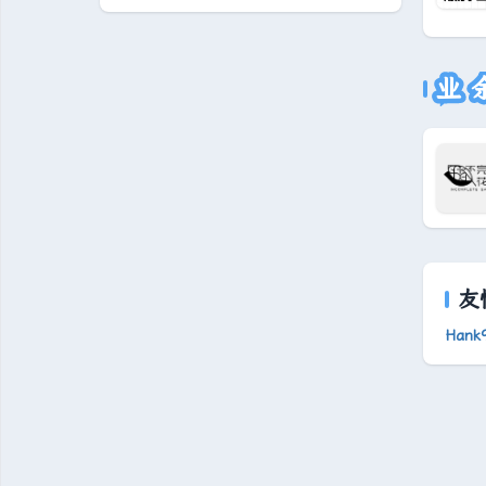
业
友
Hank